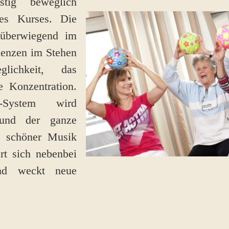
stig beweglich
ses Kurses. Die
 überwiegend im
uenzen im Stehen
lichkeit, das
e Konzentration.
f-System wird
und der ganze
ei schöner Musik
rt sich nebenbei
nd weckt neue