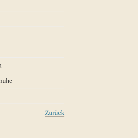
m
chuhe
Zurück