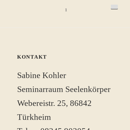
Beitragsnavigation
Näch
Seite
1
Seite
KONTAKT
Sabine Kohler
Seminarraum Seelenkörper
Webereistr. 25, 86842
Türkheim