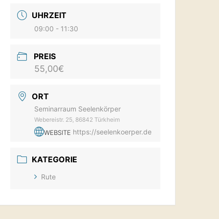
UHRZEIT
09:00 - 11:30
PREIS
55,00€
ORT
Seminarraum Seelenkörper
Webereistr. 25, 86842 Türkheim
https://seelenkoerper.de
WEBSITE
KATEGORIE
Rute